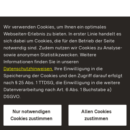
Wir verwenden Cookies, um Ihnen ein optimales
Webseiten-Erlebnis zu bieten. In erster Linie handelt es
Kommen. Staunen. Genießen.
sich dabei um Cookies, die für den Betrieb der Seite
notwendig sind. Zudem nutzen wir Cookies zu Analyse-
sowie anonymen Statistikzwecken. Weitere
Informationen finden Sie in unseren
Datenschutzhinweisen.
Ihre Einwilligung in die
Barockschloss Mannheim
Speicherung der Cookies und den Zugriff darauf erfolgt
nach § 25 Abs. 1 TTDSG, die Einwilligung in die weitere
Staatliche Schlösser und Gärten Baden-Württemberg
Datenverarbeitung nach Art. 6 Abs. 1 Buchstabe a)
DSGVO.
Kontakt
FAQ
Impressum
Datenschutz
Gebärdensprache
Leichte Sprache
Erklärung zur Barrierefreiheit
Nur notwendigen
Allen Cookies
BITV-konform (geprüfte Seiten)
Cookies zustimmen
zustimmen