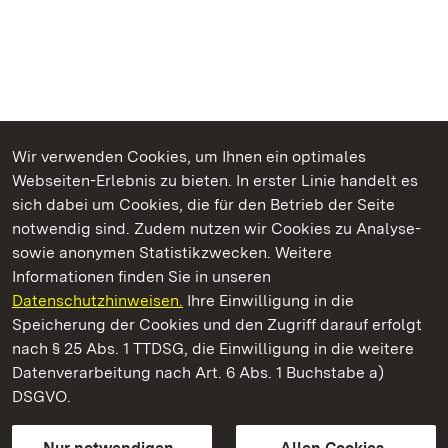
Wir verwenden Cookies, um Ihnen ein optimales
Webseiten-Erlebnis zu bieten. In erster Linie handelt es
Kommen. Staunen. Genießen.
sich dabei um Cookies, die für den Betrieb der Seite
notwendig sind. Zudem nutzen wir Cookies zu Analyse-
sowie anonymen Statistikzwecken. Weitere
Informationen finden Sie in unseren
Datenschutzhinweisen.
Ihre Einwilligung in die
Barockschloss Mannheim
Speicherung der Cookies und den Zugriff darauf erfolgt
nach § 25 Abs. 1 TTDSG, die Einwilligung in die weitere
Staatliche Schlösser und Gärten Baden-Württemberg
Datenverarbeitung nach Art. 6 Abs. 1 Buchstabe a)
DSGVO.
Kontakt
FAQ
Impressum
Datenschutz
Gebärdensprache
Leichte Sprache