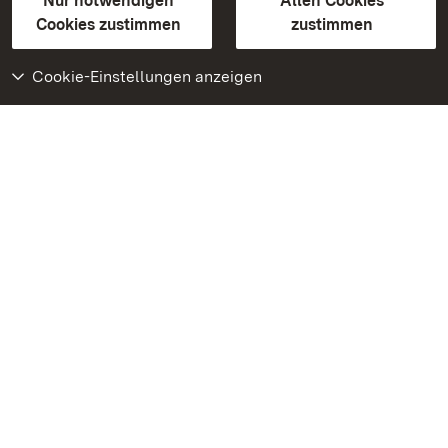
Erklärung zur Barrierefreiheit
Nur notwendigen
Allen Cookies
BITV-konform (geprüfte Seiten)
Cookies zustimmen
zustimmen
Cookie-Einstellungen anzeigen
Weiteres
Portal
Monumente
Besuchen Sie uns auf
Facebook
Besuchen Sie uns auf
Instagram
Besuchen Sie uns auf
Youtube
Lernen Sie unsere Apps
kennen
Google Play Store
App Store für iPhone