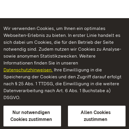
Wir verwenden Cookies, um Ihnen ein optimales
Webseiten-Erlebnis zu bieten. In erster Linie handelt es
Kommen. Staunen. Genießen.
sich dabei um Cookies, die für den Betrieb der Seite
notwendig sind. Zudem nutzen wir Cookies zu Analyse-
sowie anonymen Statistikzwecken. Weitere
Informationen finden Sie in unseren
Datenschutzhinweisen.
Ihre Einwilligung in die
Barockschloss Mannheim
Speicherung der Cookies und den Zugriff darauf erfolgt
nach § 25 Abs. 1 TTDSG, die Einwilligung in die weitere
Staatliche Schlösser und Gärten Baden-Württemberg
Datenverarbeitung nach Art. 6 Abs. 1 Buchstabe a)
DSGVO.
Kontakt
FAQ
Impressum
Datenschutz
Gebärdensprache
Leichte Sprache
Erklärung zur Barrierefreiheit
Nur notwendigen
Allen Cookies
BITV-konform (geprüfte Seiten)
Cookies zustimmen
zustimmen