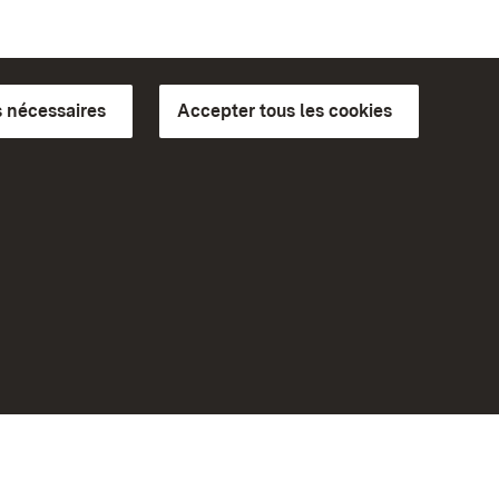
 nécessaires
Accepter tous les cookies
ics du
plus loin
Accueil
Monuments
Rendez-nous visite sur
Facebook
Rendez-nous visite sur
Instagram
bilité
Rendez-nous visite sur YouTube
eiten)
Découvrez nos applications