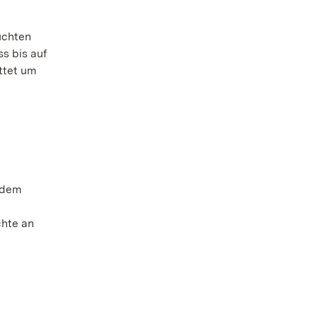
uchten
s bis auf
ttet um
n dem
chte an