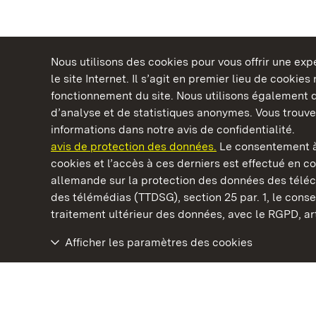
Nous utilisons des cookies pour vous offrir une ex
le site Internet. Il s’agit en premier lieu de cookie
fonctionnement du site. Nous utilisons également d
d’analyse et de statistiques anonymes. Vous trouv
Châteaux et jardins publics du Bade-Wurtem
informations dans notre avis de confidentialité.
avis de protection des données.
Le consentement à
cookies et l’accès à ces derniers est effectué en co
allemande sur la protection des données des télé
des télémédias (TTDSG), section 25 par. 1, le con
Château baroque de Mannheim
traitement ultérieur des données, avec le RGPD, art.
Afficher les paramètres des cookies