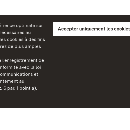
périence optimale sur
Accepter uniquement les cookies
s nécessaires au
es cookies à des fins
erez de plus amples
berg
 l’enregistrement de
Châteaux et jardins publ
nformité avec la loi
Bade-Wurtemberg
communications et
Contact et informations
sentement au
FAQ et réponses
 6 par. 1 point a).
Mentions légales
Protection des données
Explications sur l’accessi
BITV-konform (geprüfte S