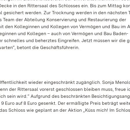
Decke in den Rittersaal des Schlosses ein. Bis zum Mittag ko
l gesichert werden. Zur Trocknung werden in den nächsten 
as Team der Abteilung Konservierung und Restaurierung der
mit den Kolleginnen und Kollegen von Vermögen und Bau im 
leginnen und Kollegen – auch von Vermögen und Bau Baden-
r schnelles und beherztes Eingreifen. Jetzt müssen wir die 
rten“, betont die Geschäftsführerin.
ffentlichkeit wieder eingeschränkt zugänglich. Sonja Menold
n der Rittersaal vorerst geschlossen bleiben muss, freue i
ich sein wird.“ Aufgrund des beschränkten Besichtigungsan
 9 Euro auf 8 Euro gesenkt. Der ermäßigte Preis beträgt weit
t das Schloss wie geplant an der Aktion „Küss mich! Im Schloss