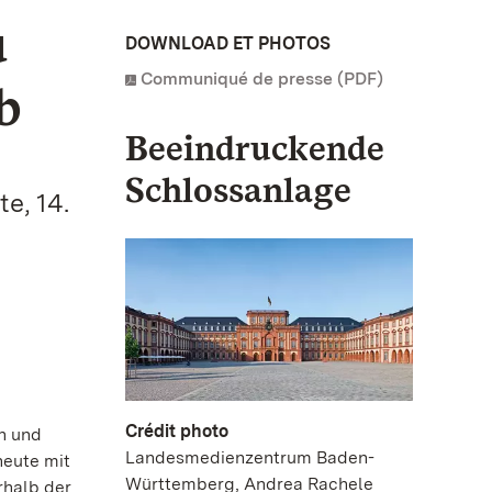
u
DOWNLOAD ET PHOTOS
Communiqué de presse (PDF)
b
Beeindruckende
Schlossanlage
e, 14.
Crédit photo
en und
Landesmedienzentrum Baden-
heute mit
Württemberg, Andrea Rachele
rhalb der