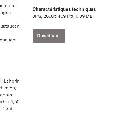
nnte das
Charactéristiques techniques
Tagen
JPG, 2600x1469 Pxl, 0.39 MB
Austausch
Download
genauen
, Leiterin
ch mich,
gebots
erhin 4,50
“ teil.