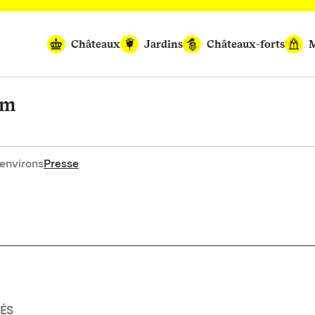
Châteaux
Jardins
Châteaux-forts
M
im
environs
Presse
ÉS