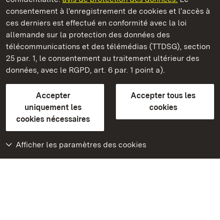
consentement à l’enregistrement de cookies et l’accès à
Châteaux et jardins publics du Bade-Wurtemberg
ces derniers est effectué en conformité avec la loi
allemande sur la protection des données des
Contact et informations
FAQ et réponses
Mentions légales
télécommunications et des télémédias (TTDSG), section
Protection des données
25 par. 1, le consentement au traitement ultérieur des
Explications sur l’accessibilité
données, avec le RGPD, art. 6 par. 1 point a).
BITV-konform (geprüfte Seiten)
Accepter
Accepter tous les
plus loin
uniquement les
cookies
cookies nécessaires
Accueil
Monuments
Afficher les paramètres des cookies
Rendez-nous visite
sur Facebook
Rendez-nous visite
sur Instagram
Rendez-nous visite
sur YouTube
Découvrez nos