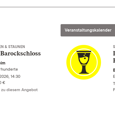
Veranstaltungskalender
EN & STAUNEN
 Barockschloss
eim
hrhunderte
2026, 14:30
E
0 €
T
n zu diesem Angebot
P