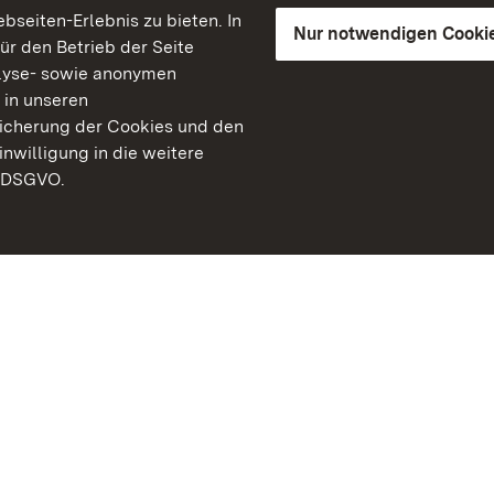
seiten-Erlebnis zu bieten. In
Nur notwendigen Cooki
für den Betrieb der Seite
lyse- sowie anonymen
 in unseren
peicherung der Cookies und den
inwilligung in die weitere
) DSGVO.
Staatliche Schlösser un
Baden-Württemberg
Kontakt
FAQ
Impressum
Datenschutz
Gebärdensprache
Leichte Sprache
Erklärung zur Barrierefre
BITV-konform (geprüfte S