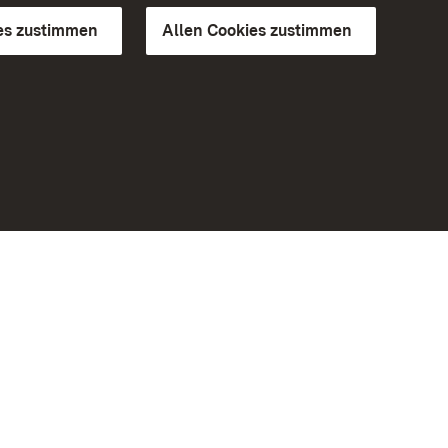
es zustimmen
Allen Cookies zustimmen
d Gärten
Weiteres
Portal
Monumente
Besuchen Sie uns auf Facebook
Besuchen Sie uns auf Instagram
Besuchen Sie uns auf Youtube
Lernen Sie unsere Apps kennen
iheit
Google Play Store
eiten)
App Store für iPhone