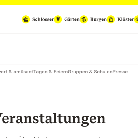
Schlösser
Gärten
Burgen
Klöster
ert & amüsant
Tagen & Feiern
Gruppen & Schulen
Presse
eranstaltungen