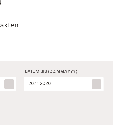
d
h
xakten
DATUM BIS (DD.MM.YYYY)