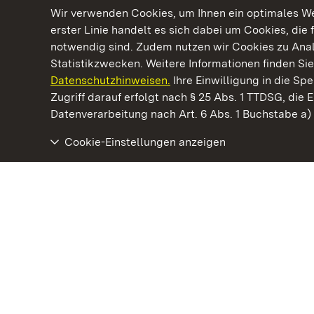
Wir verwenden Cookies, um Ihnen ein optimales Web
erster Linie handelt es sich dabei um Cookies, die 
notwendig sind. Zudem nutzen wir Cookies zu Ana
Statistikzwecken. Weitere Informationen finden Sie
Datenschutzhinweisen.
Ihre Einwilligung in die S
Kommen. Staunen. Genießen.
Zugriff darauf erfolgt nach § 25 Abs. 1 TTDSG, die E
Datenverarbeitung nach Art. 6 Abs. 1 Buchstabe a
Cookie-Einstellungen anzeigen
Barockschloss Mannheim