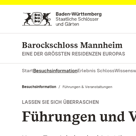
Zum Hauptinhalt springen
Barockschloss Mannheim
EINE DER GRÖSSTEN RESIDENZEN EUROPAS
Start
Besuchsinformation
Erlebnis Schloss
Wissensw
Besuchsinformation
Aktuell:
Führungen & Veranstaltungen
LASSEN SIE SICH ÜBERRASCHEN
Führungen und V