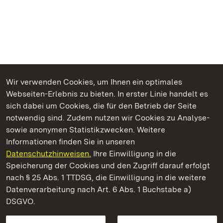
Wir verwenden Cookies, um Ihnen ein optimales
Webseiten-Erlebnis zu bieten. In erster Linie handelt es
Kommen. Staunen. Genießen.
sich dabei um Cookies, die für den Betrieb der Seite
notwendig sind. Zudem nutzen wir Cookies zu Analyse-
sowie anonymen Statistikzwecken. Weitere
Informationen finden Sie in unseren
Datenschutzhinweisen.
Ihre Einwilligung in die
Barockschloss Mannheim
Speicherung der Cookies und den Zugriff darauf erfolgt
nach § 25 Abs. 1 TTDSG, die Einwilligung in die weitere
Staatliche Schlösser und Gärten Baden-Württemberg
Datenverarbeitung nach Art. 6 Abs. 1 Buchstabe a)
DSGVO.
Kontakt
FAQ
Impressum
Datenschutz
Gebärdensprache
Leichte Sprache