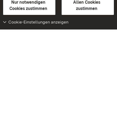
Erklärung zur Barrierefreiheit
Nur notwendigen
Allen Cookies
BITV-konform (geprüfte Seiten)
Cookies zustimmen
zustimmen
Cookie-Einstellungen anzeigen
Weiteres
Portal
Monumente
Besuchen Sie uns auf
Facebook
Besuchen Sie uns auf
Instagram
Besuchen Sie uns auf
Youtube
Lernen Sie unsere Apps
kennen
Google Play Store
App Store für iPhone